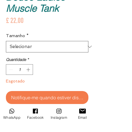
Muscle Tank
Preço
£ 22,00
Tamanho
*
Quantidade
*
Esgotado
Notifique-me quando estiver disponível
Este tanque muscular confortável é macio 
WhatsApp
Facebook
Instagram
Email
e fluido com cavas de corte baixo para 
uma aparência relaxada.